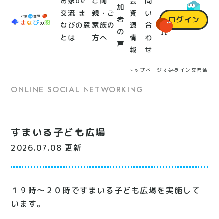
お家de
ご両
会
問
加
交流 ま
親・ご
資
い
ログイン
者
なびの窓
家族の
源
合
の
とは
方へ
情
わ
声
報
せ
トップページ
オンライン交流会
ONLINE SOCIAL NETWORKING
すまいる子ども広場
2026.07.08 更新
１９時～２０時ですまいる子ども広場を実施して
います。