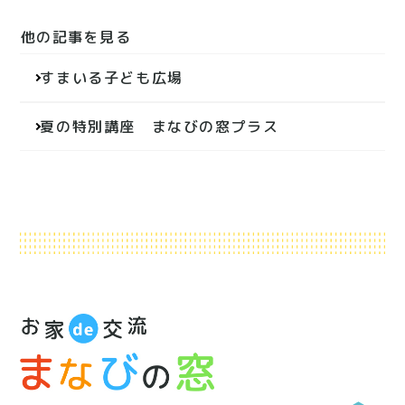
他の記事を見る
投
すまいる子ども広場
稿
ナ
夏の特別講座 まなびの窓プラス
ビ
ゲ
ー
シ
ョ
ン