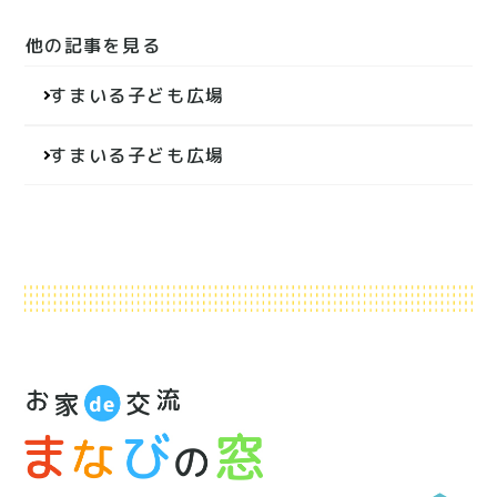
他の記事を見る
投
すまいる子ども広場
稿
ナ
すまいる子ども広場
ビ
ゲ
ー
シ
ョ
ン