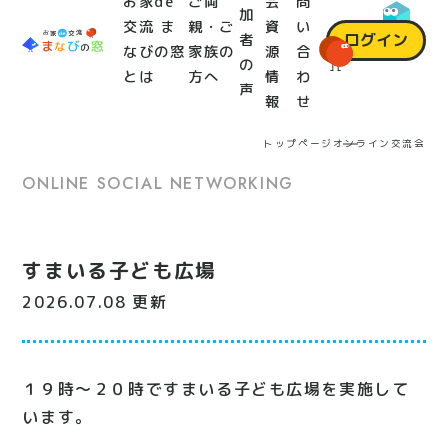
お家de
ご両
会
問
加
交流 ま
親・ご
資
い
ログイン
者
なびの窓
家族の
源
合
の
とは
方へ
情
わ
声
報
せ
トップページ
オンライン交流会
ONLINE SOCIAL NETWORKING
すまいる子ども広場
2026.07.08 更新
１９時～２０時ですまいる子ども広場を実施して
います。