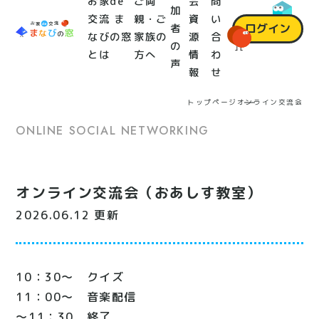
お家de
ご両
会
問
加
交流 ま
親・ご
資
い
ログイン
者
なびの窓
家族の
源
合
の
とは
方へ
情
わ
声
報
せ
トップページ
オンライン交流会
ONLINE SOCIAL NETWORKING
オンライン交流会（おあしす教室）
2026.06.12 更新
10：30～ クイズ
11：00～ 音楽配信
～11：30 終了