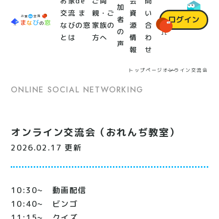
お家de
ご両
会
問
加
交流 ま
親・ご
資
い
ログイン
者
なびの窓
家族の
源
合
の
とは
方へ
情
わ
声
報
せ
トップページ
オンライン交流会
ONLINE SOCIAL NETWORKING
オンライン交流会（おれんぢ教室）
2026.02.17 更新
10:30~ 動画配信
10:40~ ビンゴ
11:15~ クイズ