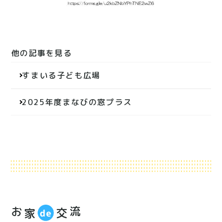
他の記事を見る
投
すまいる子ども広場
稿
ナ
2025年度まなびの窓プラス
ビ
ゲ
ー
シ
ョ
ン