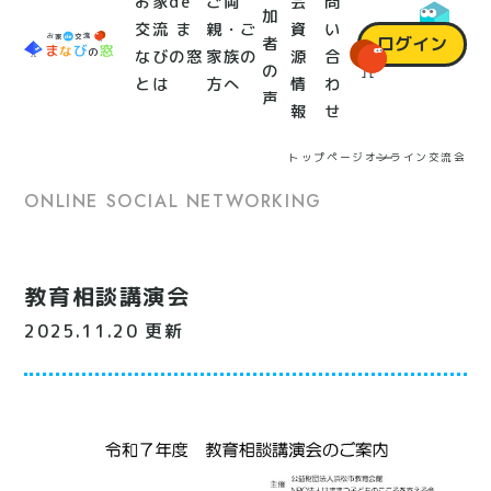
お家de
ご両
会
問
加
交流 ま
親・ご
資
い
ログイン
者
なびの窓
家族の
源
合
の
とは
方へ
情
わ
声
報
せ
トップページ
オンライン交流会
ONLINE SOCIAL NETWORKING
教育相談講演会
2025.11.20 更新