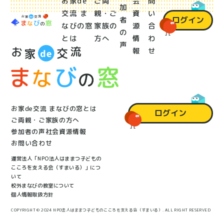
お家de
ご両
会
問
加
交流 ま
親・ご
資
い
ログイン
者
なびの窓
家族の
源
合
の
とは
方へ
情
わ
声
報
せ
お家de交流 まなびの窓とは
ログイン
ご両親・ご家族の方へ
参加者の声
社会資源情報
お問い合わせ
運営法人「NPO法人はままつ子どもの
こころを支える会（すまいる）」につ
いて
校外まなびの教室について
個人情報取扱方針
COPYRIGHT © 2024 NPO法人はままつ子どものこころを支える会（すまいる）. ALL RIGHT RESERVED