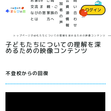
お家de
ご両
会
問
加
交流 ま
親・ご
資
い
ログイン
者
なびの窓
家族の
源
合
の
とは
方へ
情
わ
声
報
せ
トップページ
子どもたちについての理解を深めるための映像コンテンツ
子どもたちについての理解を深
めるための映像コンテンツ
不登校からの回復