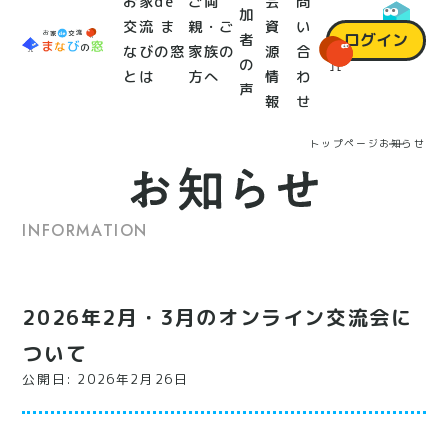
お家de
ご両
会
問
加
交流 ま
親・ご
資
い
ログイン
者
なびの窓
家族の
源
合
の
とは
方へ
情
わ
声
報
せ
トップページ
お知らせ
INFORMATION
2026年2月・3月のオンライン交流会に
ついて
公開日: 2026年2月26日