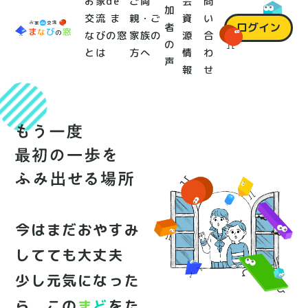
お家de
ご両
会
問
加
交流 ま
親・ご
資
い
ログイン
者
なびの窓
家族の
源
合
の
とは
方へ
情
わ
声
報
せ
今はまだおやすみ
してても大丈夫
少し元気になった
ら、この
ま
ど
をた