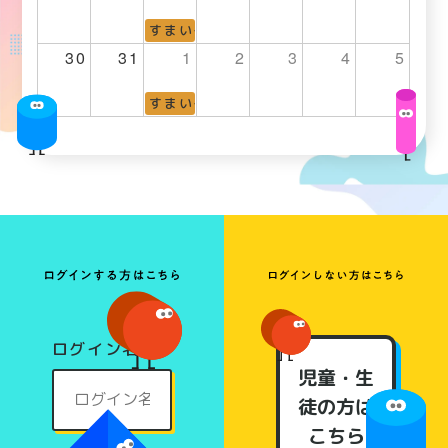
すまいる子ども広場
30
31
1
2
3
4
5
すまいる子ども広場
ログイン名
児童・生
徒の方は
こちら